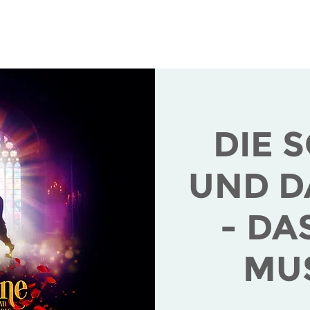
ranstaltungen
Infos für Gäste
Infos für Veranstal
DIE 
UND D
- DA
MU