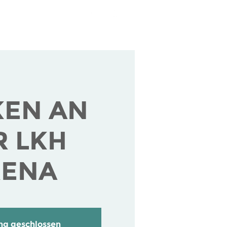
tende
Über uns
KEN AN
R LKH
RENA
g geschlossen