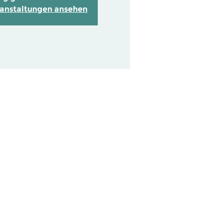
ranstaltungen ansehen
info@lkh-arena.de
+49 (0) 4131 992 680