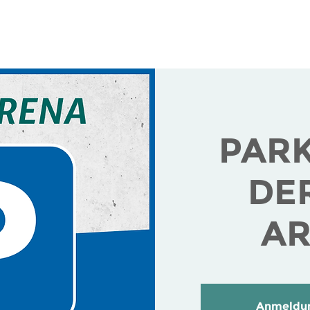
ranstaltungen
Infos für Gäste
Infos für Veranstal
PAR
DE
A
Anmeldun