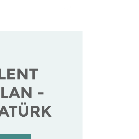
tende
Über uns
LENT
LAN -
TATÜRK