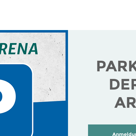
ranstaltungen
Infos für Gäste
Infos für Veranstal
PAR
DE
A
Anmeldun