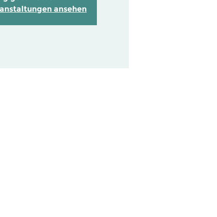
ranstaltungen ansehen
info@lkh-arena.de
+49 (0) 4131 992 680