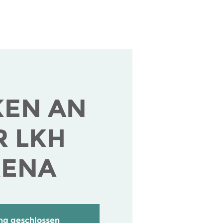
tende
Über uns
KEN AN
R LKH
RENA
g geschlossen